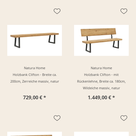
Natura Home
Natura Home
Holzbank Clifton - Breite ca.
Holzbank Clifton - mit
200cm, Zerreiche massiv, natur
Rückenlehne, Breite ca. 180cm,
Wildeiche massiv, natur
729,00 € *
1.449,00 € *