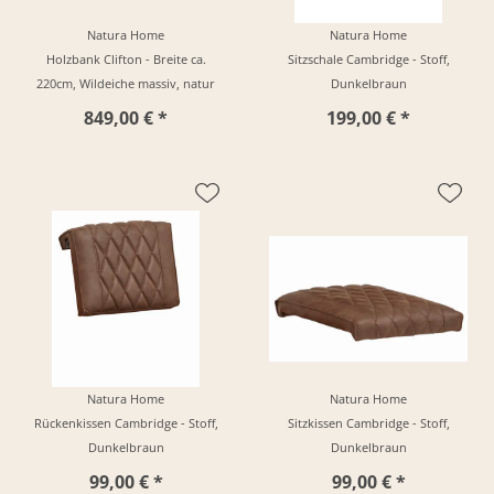
Natura Home
Natura Home
Holzbank Clifton - Breite ca.
Sitzschale Cambridge - Stoff,
220cm, Wildeiche massiv, natur
Dunkelbraun
849,00 € *
199,00 € *
Natura Home
Natura Home
Rückenkissen Cambridge - Stoff,
Sitzkissen Cambridge - Stoff,
Dunkelbraun
Dunkelbraun
99,00 € *
99,00 € *