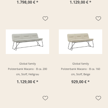
1.798,00 € *
1.129,00 € *
Global family
Global family
Polsterbank Macano - B ca. 200
Polsterbank Macano - B ca. 160
cm, Stoff, Hellgrau
cm, Stoff, Beige
1.129,00 € *
929,00 € *