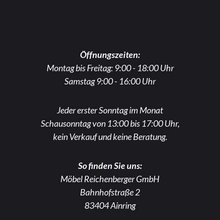
Öffnungszeiten:
Montag bis Freitag: 9:00 - 18:00 Uhr
Samstag 9:00 - 16:00 Uhr
Jeder erster Sonntag im Monat
Schausonntag von 13:00 bis 17:00 Uhr,
kein Verkauf und keine Beratung.
So finden Sie uns:
Möbel Reichenberger GmbH
Bahnhofstraße 2
83404 Ainring