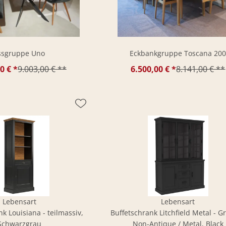
ssgruppe Uno
Eckbankgruppe Toscana 20
0 € *
9.003,00 € **
6.500,00 € *
8.141,00 € **
Lebensart
Lebensart
k Louisiana - teilmassiv,
Buffetschrank Litchfield Metal - Gr
Schwarzgrau
Non-Antique / Metal, Black