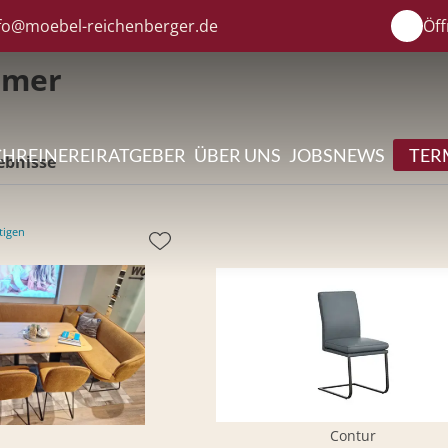
fo@moebel-reichenberger.de
Öff
mmer
CHREINEREI
RATGEBER
ÜBER UNS
JOBS
NEWS
TER
ebnisse
tigen
Contur