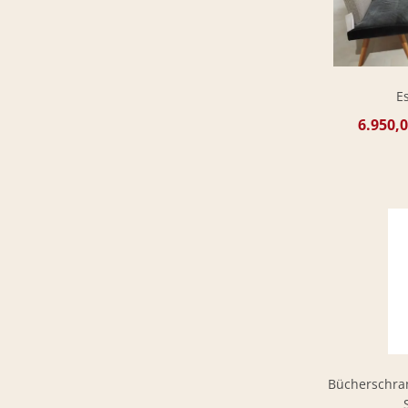
E
6.950,0
Bücherschran