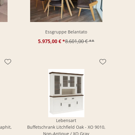
0
Essgruppe Belantato
5.975,00 € *
8.601,00 € **
Lebensart
aphit,
Buffetschrank Litchfield Oak - XO 9010,
Non-Antique / XO Gray