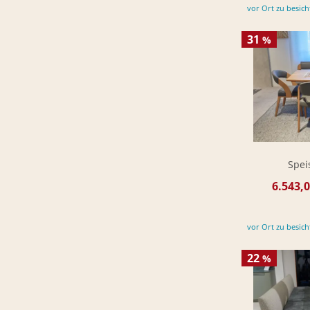
vor Ort zu besich
31
%
Spei
6.543,0
vor Ort zu besich
22
%