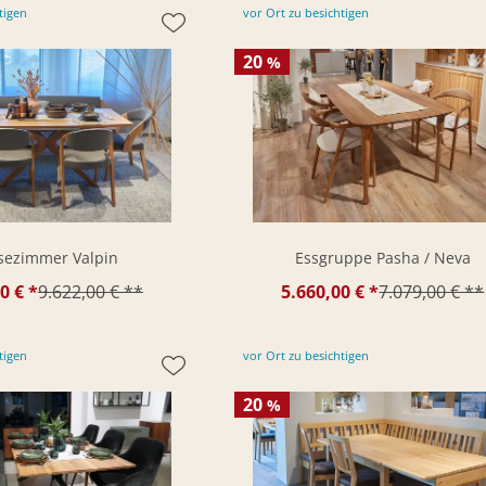
tigen
vor Ort zu besichtigen
20
%
sezimmer Valpin
Essgruppe Pasha / Neva
0 € *
9.622,00 € **
5.660,00 € *
7.079,00 € **
tigen
vor Ort zu besichtigen
20
%