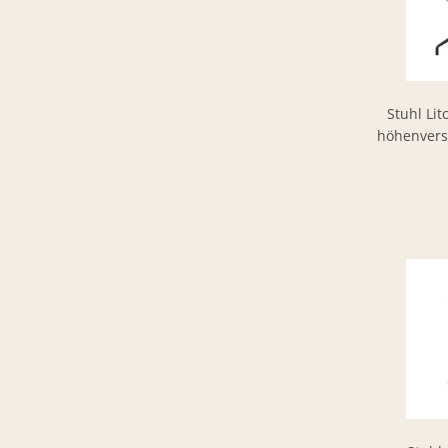
Stuhl Lit
höhenverst