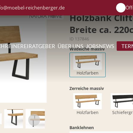
fo@moebel-reichenberger.de
Öff
Holzbank Clif
Breite ca. 220
ID 137846
CHREINEREI
RATGEBER
ÜBER UNS
JOBS
NEWS
TER
Wildeiche massiv
Holzfarben
Zerreiche massiv
Holzfarben
Schieferg
Banklehnen