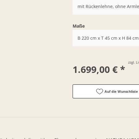
mit Rückenlehne, ohne Arml
Maße
B 220 cm x T 45 cm x H 84 cm
zzgl. 
1.699,00 € *
Auf die Wunschliste