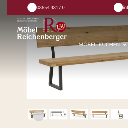
08654 4817 0
in
MÖBEL
KÜCHEN
S