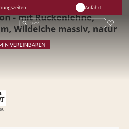
nungszeiten
Anfahrt
ton - mit Rückenlehne,
cm, Wildeiche massiv, natur
MIN VEREINBAREN
rau