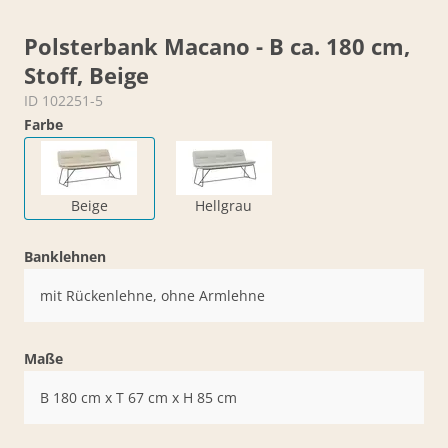
Polsterbank Macano - B ca. 180 cm,
Stoff, Beige
ID 102251-5
Farbe
Beige
Hellgrau
Banklehnen
mit Rückenlehne, ohne Armlehne
Maße
B 180 cm x T 67 cm x H 85 cm