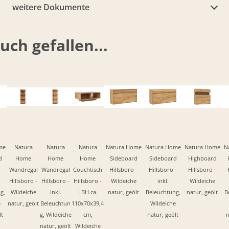
weitere Dokumente
ch gefallen...
me
Natura
Natura
Natura
Natura Home
Natura Home
Natura Home
N
d
Home
Home
Home
Sideboard
Sideboard
Highboard
-
Wandregal
Wandregal
Couchtisch
Hillsboro -
Hillsboro -
Hillsboro -
Hillsboro -
Hillsboro -
Hillsboro -
Wildeiche
inkl.
Wildeiche
g,
Wildeiche
inkl.
LBH ca.
natur, geölt
Beleuchtung,
natur, geölt
B
e
natur, geölt
Beleuchtun
110x70x39,4
Wildeiche
lt
g, Wildeiche
cm,
natur, geölt
n
natur, geölt
Wildeiche