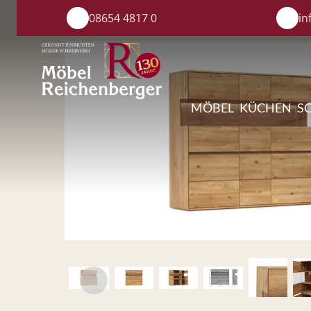
08654 4817 0
in
MÖBEL
KÜCHEN
S