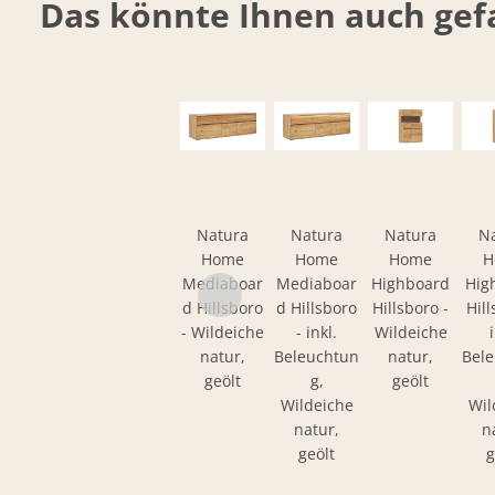
Das könnte Ihnen auch gefa
Natura
Natura
Natura
N
Home
Home
Home
H
Mediaboar
Mediaboar
Highboard
Hig
d Hillsboro
d Hillsboro
Hillsboro -
Hill
- Wildeiche
- inkl.
Wildeiche
natur,
Beleuchtun
natur,
Bel
geölt
g,
geölt
Wildeiche
Wil
natur,
n
geölt
g