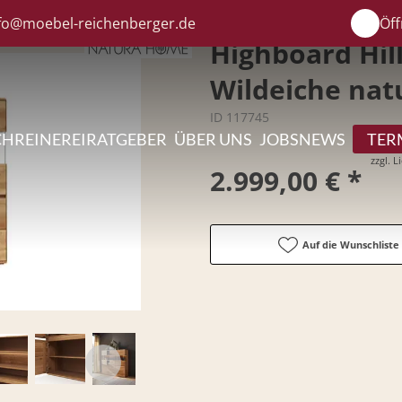
fo@moebel-reichenberger.de
Öff
Highboard Hill
Wildeiche natu
ID 117745
CHREINEREI
RATGEBER
ÜBER UNS
JOBS
NEWS
TER
zzgl. 
2.999,00 € *
Auf die Wunschliste