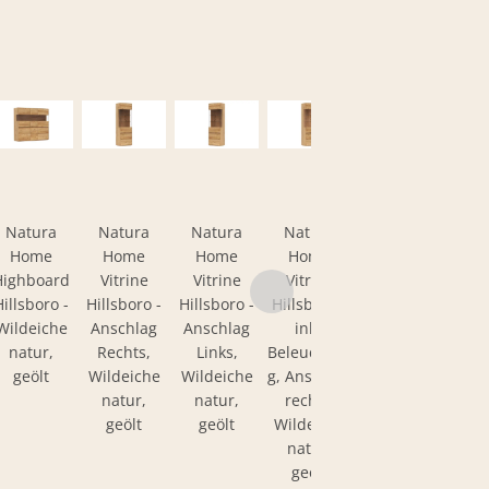
Natura
Natura
Natura
Natura
Natura
Home
Home
Home
Home
Home
Highboard
Vitrine
Vitrine
Vitrine
Vitrine
Hillsboro -
Hillsboro -
Hillsboro -
Hillsboro -
Hillsboro -
Wildeiche
Anschlag
Anschlag
inkl.
inkl.
natur,
Rechts,
Links,
Beleuchtun
Beleuchtun
geölt
Wildeiche
Wildeiche
g, Anschlag
g, Anschlag
natur,
natur,
rechts,
Links,
geölt
geölt
Wildeiche
Wildeiche
natur,
natur,
geölt
geölt