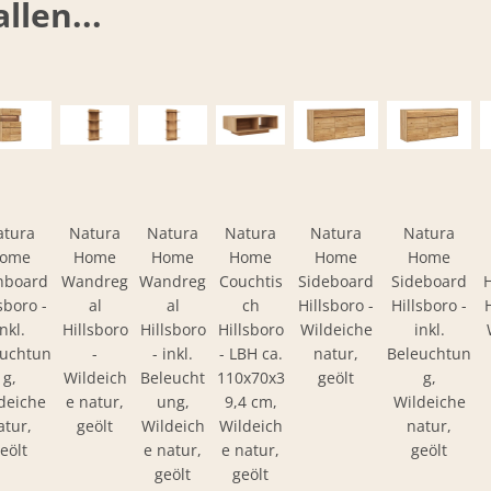
llen...
atura
Natura
Natura
Natura
Natura
Natura
ome
Home
Home
Home
Home
Home
hboard
Wandreg
Wandreg
Couchtis
Sideboard
Sideboard
sboro -
al
al
ch
Hillsboro -
Hillsboro -
inkl.
Hillsboro
Hillsboro
Hillsboro
Wildeiche
inkl.
euchtun
-
- inkl.
- LBH ca.
natur,
Beleuchtun
g,
Wildeich
Beleucht
110x70x3
geölt
g,
deiche
e natur,
ung,
9,4 cm,
Wildeiche
atur,
geölt
Wildeich
Wildeich
natur,
eölt
e natur,
e natur,
geölt
geölt
geölt