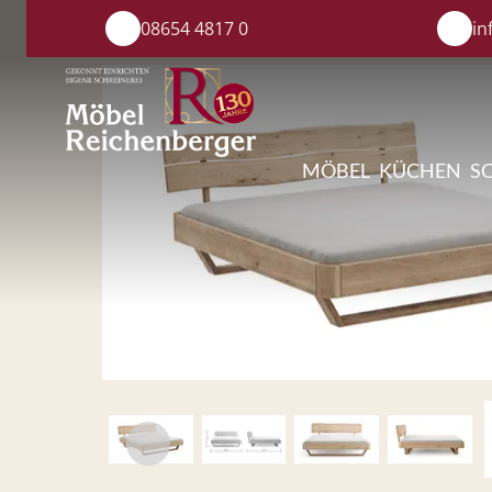
08654 4817 0
in
MÖBEL
KÜCHEN
S