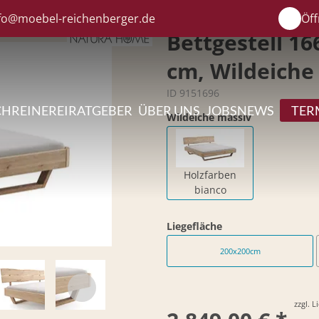
fo@moebel-reichenberger.de
Öff
Bettgestell 16
cm, Wildeiche
ID 9151696
CHREINEREI
RATGEBER
ÜBER UNS
JOBS
NEWS
TER
Wildeiche massiv
Holzfarben
bianco
Liegefläche
200x200cm
zzgl. 