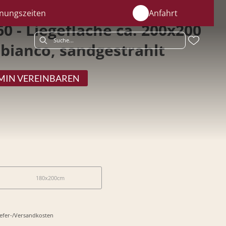
nungszeiten
Anfahrt
60 - Liegefläche ca. 200x200
 bianco, sandgestrahlt
MIN VEREINBAREN
180x200cm
Liefer-/Versandkosten