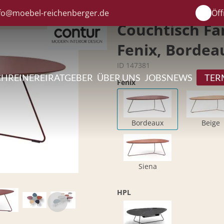
fo@moebel-reichenberger.de
Öff
Couchtisch Fan
Fenix, Bordea
ID 147381
CHREINEREI
RATGEBER
ÜBER UNS
JOBS
NEWS
TER
Fenix
Bordeaux
Beige
Siena
HPL