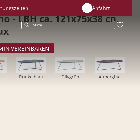
nungszeiten
Anfahrt
o - LBH ca. 121x75x38 cn,
ux
MIN VEREINBAREN
Dunkelblau
Olivgrün
Aubergine