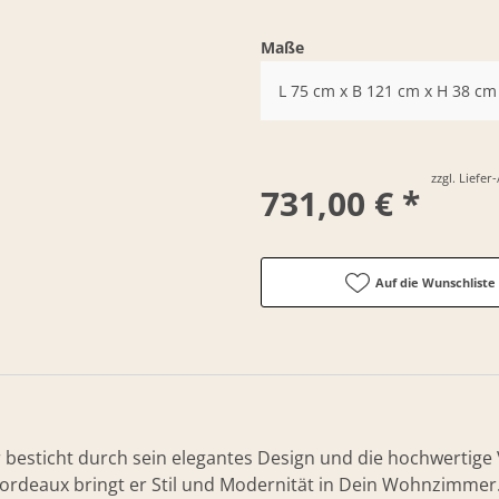
Maße
L 75 cm x B 121 cm x H 38 cm
zzgl. Liefe
731,00 € *
Auf die Wunschliste
besticht durch sein elegantes Design und die hochwertige V
 Bordeaux bringt er Stil und Modernität in Dein Wohnzimmer