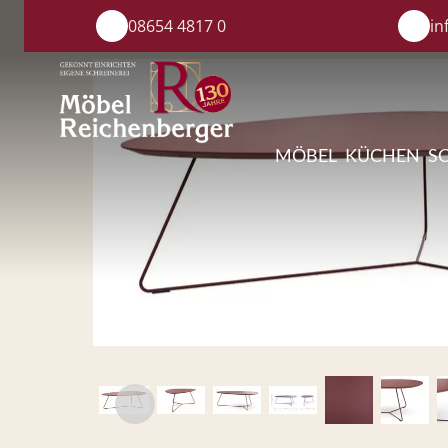
08654 4817 0
in
MÖBEL
KÜCHEN
S