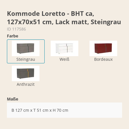
Kommode Loretto - BHT ca,
127x70x51 cm, Lack matt, Steingrau
ID 117586
Farbe
Steingrau
Weiß
Bordeaux
Anthrazit
Maße
B 127 cm x T 51 cm x H 70 cm