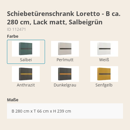
Schiebetürenschrank Loretto - B ca.
280 cm, Lack matt, Salbeigrün
ID 112471
Farbe
Salbei
Perlmutt
Weiß
Anthrazit
Dunkelgrau
Senfgelb
Maße
B 280 cm x T 66 cm x H 239 cm