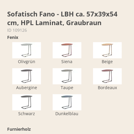
Sofatisch Fano - LBH ca. 57x39x54
cm, HPL Laminat, Graubraun
ID 109126
Fenix
Olivgrün
Siena
Beige
Aubergine
Taupe
Bordeaux
Schwarz
Dunkelblau
Furnierholz