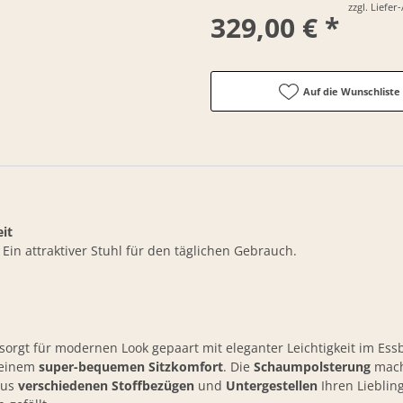
zzgl. Liefe
329,00 € *
Auf die Wunschliste
it
Ein attraktiver Stuhl für den täglichen Gebrauch.
sorgt für modernen Look gepaart mit eleganter Leichtigkeit im Ess
t einem
super-bequemen Sitzkomfort
. Die
Schaumpolsterung
macht
aus
verschiedenen Stoffbezügen
und
Untergestellen
Ihren Lieblin