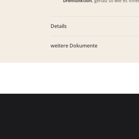
Drehfunktion
, genau so wie es Ihne
Details
weitere Dokumente