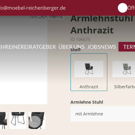
fo@moebel-reichenberger.de
Öff
Armlehnstuhl 
Anthrazit
ID 106675
CHREINEREI
RATGEBER
ÜBER UNS
JOBS
NEWS
TER
Stoff
Anthrazit
Silberfar
Armlehne Stuhl
mit Armlehne