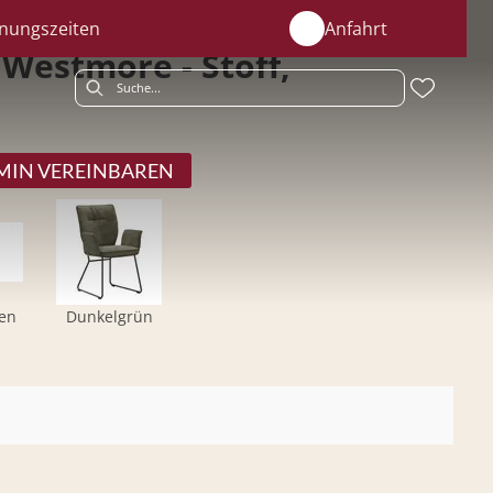
nungszeiten
Anfahrt
Westmore - Stoff,
MIN VEREINBAREN
ben
Dunkelgrün