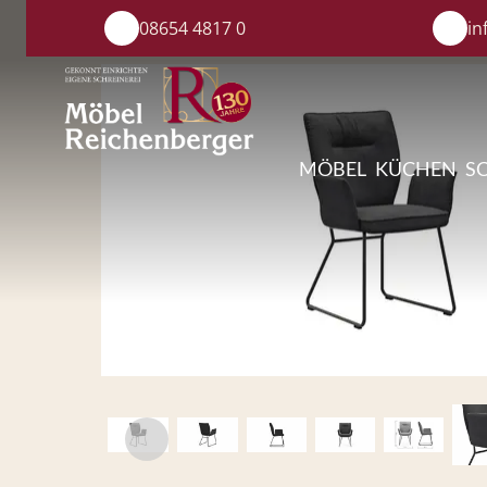
08654 4817 0
in
MÖBEL
KÜCHEN
S