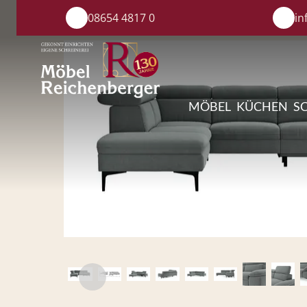
08654 4817 0
in
MÖBEL
KÜCHEN
S