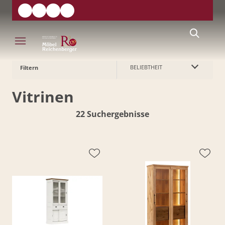
BELIEBTHEIT
Filtern
Vitrinen
22 Suchergebnisse