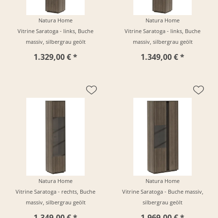
Natura Home
Natura Home
Vitrine Saratoga - links, Buche
Vitrine Saratoga - links, Buche
massiv, silbergrau geölt
massiv, silbergrau geölt
1.329,00 € *
1.349,00 € *
Natura Home
Natura Home
Vitrine Saratoga - rechts, Buche
Vitrine Saratoga - Buche massiv,
massiv, silbergrau geölt
silbergrau geölt
1.349,00 € *
1.969,00 € *