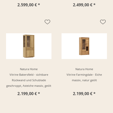
2.599,00 € *
2.499,00 € *
Natura Home
Natura Home
Vitrine Bakersfield - sichtbare
Vitrine Farmingdale - Eiche
Rückwand und Schublade
massiv, natur geölt
geschroppt, Asteiche massiv, geölt
2.199,00 € *
2.199,00 € *