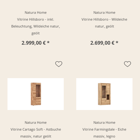
Natura Home
Natura Home
Vitrine Hillsboro - inkl.
Vitrine Hillsboro - Wildeiche
Beleuchtung, Wildeiche natur,
natur, geölt
geölt
2.999,00 € *
2.699,00 € *
Natura Home
Natura Home
Vitrine Cartago Soft - Astbuche
Vitrine Farmingdale - Eiche
massiv, natur geölt
massiv, legno