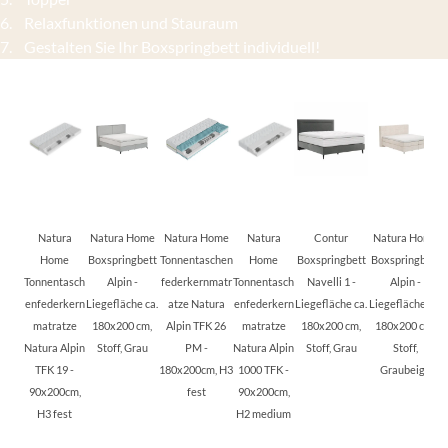
6. Relaxfunktionen und Stauraum
7. Gestalten Sie Ihr Boxspringbett individuell!
Natura
Natura Home
Natura Home
Natura
Contur
Natura Home
Home
Boxspringbett
Tonnentaschen
Home
Boxspringbett
Boxspringbett
P
Tonnentasch
Alpin -
federkernmatr
Tonnentasch
Navelli 1 -
Alpin -
enfederkern
Liegefläche ca.
atze Natura
enfederkern
Liegefläche ca.
Liegefläche ca.
matratze
180x200 cm,
Alpin TFK 26
matratze
180x200 cm,
180x200 cm,
Natura Alpin
Stoff, Grau
PM -
Natura Alpin
Stoff, Grau
Stoff,
TFK 19 -
180x200cm, H3
1000 TFK -
Graubeige
L
90x200cm,
fest
90x200cm,
H3 fest
H2 medium