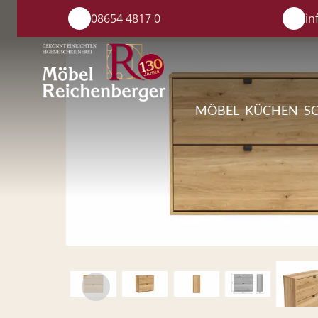
08654 4817 0
in
MÖBEL
KÜCHEN
S