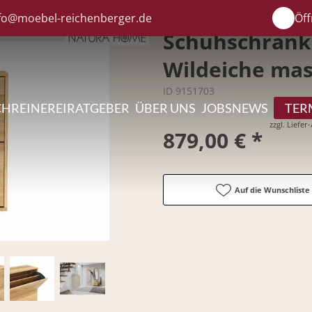
fo@moebel-reichenberger.de
Öff
Schuhschrank 
Wildeiche mas
ID 9151703
CHREINEREI
RATGEBER
ÜBER UNS
JOBS
NEWS
TER
zzgl. Liefe
879,00 € *
Auf die Wunschliste