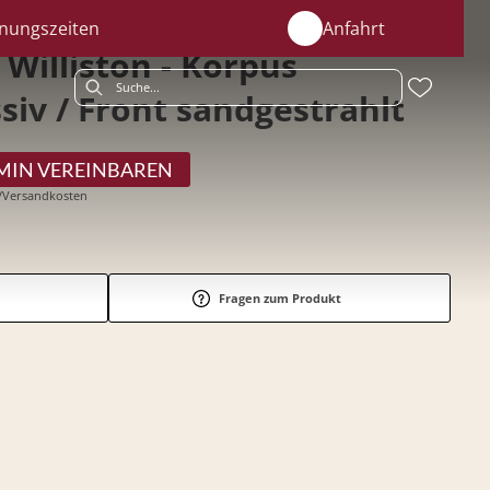
nungszeiten
Anfahrt
Williston - Korpus
siv / Front sandgestrahlt
MIN VEREINBAREN
r-/Versandkosten
Fragen zum Produkt