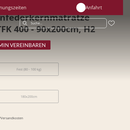
nungszeiten
Anfahrt
nfederkernmatratze
TFK 400 - 90x200cm, H2
MIN VEREINBAREN
Fest (80 - 100 kg)
180x200cm
r-/Versandkosten