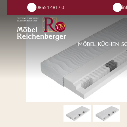
08654 4817 0
in
MÖBEL
KÜCHEN
S