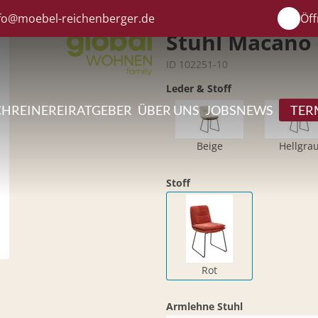
fo@moebel-reichenberger.de
Öff
Stuhl Macano -
ID 102251-10
Leder & Stoff
CHREINEREI
RATGEBER
ÜBER UNS
JOBS
NEWS
TER
Beige
Hellgra
Stoff
Rot
Armlehne Stuhl