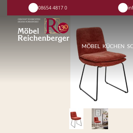
08654 4817 0
in
MÖBEL
KÜCHEN
S