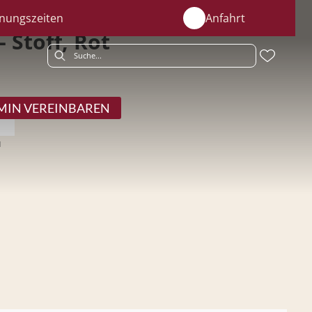
nungszeiten
Anfahrt
 Stoff, Rot
MIN VEREINBAREN
u